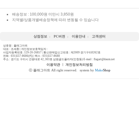
배송정보 : 100,000원 미만시 3,850원
지역별/상품개별배송정책에 따라 변동될 수 있습니다
상점정보
PC버젼
이용안내
고객센터
상호명 : 플래그아트
대표 : 조세환 | 개인정보보호책임자 :
사업자등록번호 :129-20-26857 | 통신판매업신고번호 : 제2009 경기구리0262호
전화 :
031)557-8686(代)
| 팩스 : 031)557-8688
주소 : 경기도 구리시 건원대로 42, 303호 삼원골드플라자(인창동) E-mail : flagart@daum.net
이용약관
ㅣ
개인정보처리방침
ⓒ 플래그아트 All right reserved.
system by
Make
Shop