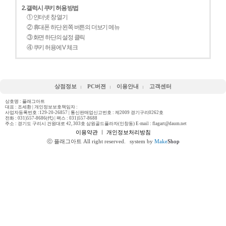
2. 갤럭시 쿠키 허용 방법
① 인터넷 창 열기
② 휴대폰 하단 왼쪽 버튼의 더보기 메뉴
③ 화면 하단의 설정 클릭
④ 쿠키 허용에 V 체크
상점정보
PC버젼
이용안내
고객센터
상호명 : 플래그아트
대표 : 조세환 | 개인정보보호책임자 :
사업자등록번호 :129-20-26857 | 통신판매업신고번호 : 제2009 경기구리0262호
전화 :
031)557-8686(代)
| 팩스 : 031)557-8688
주소 : 경기도 구리시 건원대로 42, 303호 삼원골드플라자(인창동) E-mail : flagart@daum.net
이용약관
ㅣ
개인정보처리방침
ⓒ 플래그아트 All right reserved.
system by
Make
Shop