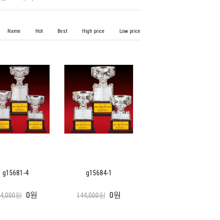
Name
Hot
Best
High price
Low price
g15681-4
g15684-1
0원
0원
44,000원
144,000원