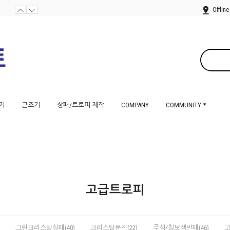
Offline
기
근조기
상패/트로피 제작
COMPANY
COMMUNITY
고급트로피
그린크리스탈상패(40)
크리스탈문진(22)
주석/칠보쟁반패(46)
고