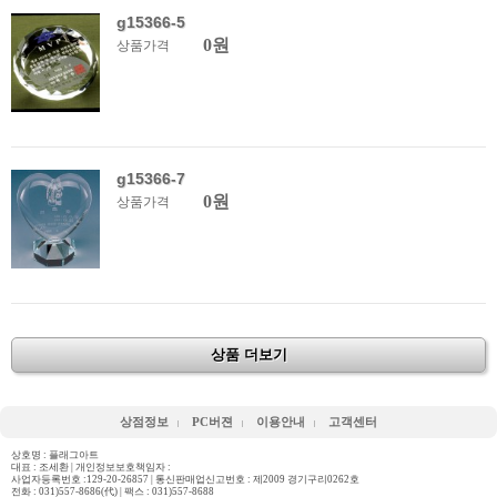
g15366-5
0원
상품가격
g15366-7
0원
상품가격
상품 더보기
상점정보
PC버젼
이용안내
고객센터
상호명 : 플래그아트
대표 : 조세환 | 개인정보보호책임자 :
사업자등록번호 :129-20-26857 | 통신판매업신고번호 : 제2009 경기구리0262호
전화 :
031)557-8686(代)
| 팩스 : 031)557-8688