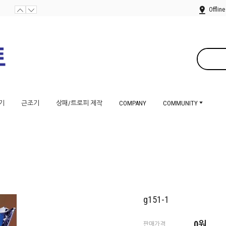
Offline
기
근조기
상패/트로피 제작
COMPANY
COMMUNITY
g151-1
0
원
판매가격