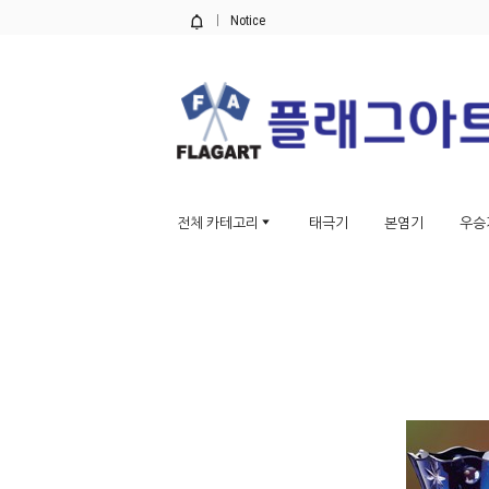
Notice
전체 카테고리
태극기
본염기
우승