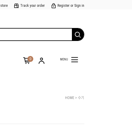
 store
Track your order
Register or Sign in
0
MENU
HOME
>
수기